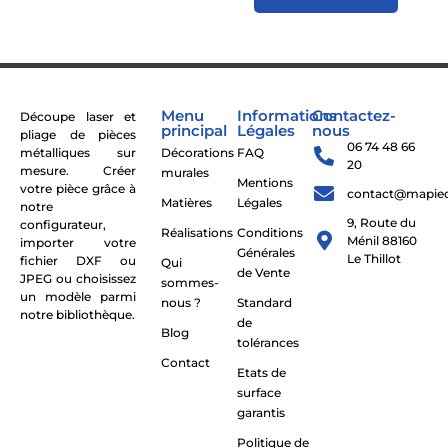
Menu
Informations
Contactez-
Découpe laser et
principal
Légales
nous
pliage de pièces
06 74 48 66
métalliques sur
Décorations
FAQ
20
mesure. Créer
murales
Mentions
votre pièce grâce à
contact@mapie
Matières
Légales
notre
9, Route du
configurateur,
Réalisations
Conditions
Ménil 88160
importer votre
Générales
Le Thillot
fichier DXF ou
Qui
de Vente
JPEG ou choisissez
sommes-
un modèle parmi
nous ?
Standard
notre bibliothèque.
de
Blog
tolérances
Contact
Etats de
surface
garantis
Politique de