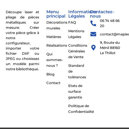
Menu
Informations
Contactez-
Découpe laser et
principal
Légales
nous
pliage de pièces
06 74 48 66
métalliques sur
Décorations
FAQ
20
mesure. Créer
murales
Mentions
votre pièce grâce à
contact@mapie
Matières
Légales
notre
9, Route du
configurateur,
Réalisations
Conditions
Ménil 88160
importer votre
Générales
Le Thillot
fichier DXF ou
Qui
de Vente
JPEG ou choisissez
sommes-
un modèle parmi
nous ?
Standard
notre bibliothèque.
de
Blog
tolérances
Contact
Etats de
surface
garantis
Politique de
Confidentialité