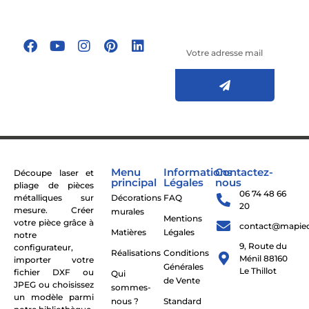
les réseaux
Inscrivez-vous à
sociaux !
notre newsletter
Menu
Informations
Contactez-
Découpe laser et
principal
Légales
nous
pliage de pièces
06 74 48 66
métalliques sur
Décorations
FAQ
20
mesure. Créer
murales
Mentions
votre pièce grâce à
contact@mapie
Matières
Légales
notre
9, Route du
configurateur,
Réalisations
Conditions
Ménil 88160
importer votre
Générales
Le Thillot
fichier DXF ou
Qui
de Vente
JPEG ou choisissez
sommes-
un modèle parmi
nous ?
Standard