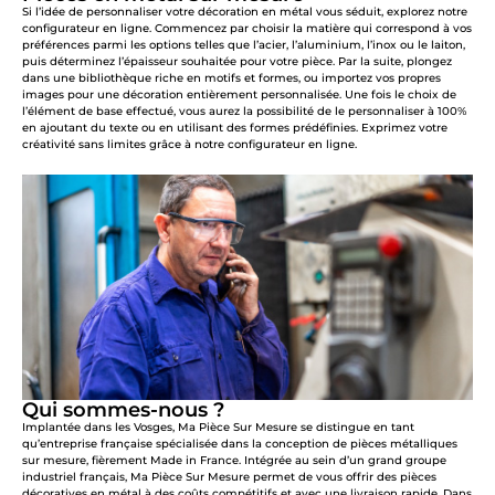
Si l’idée de personnaliser votre décoration en métal vous séduit, explorez notre
configurateur en ligne. Commencez par choisir la matière qui correspond à vos
préférences parmi les options telles que l’acier, l’aluminium, l’inox ou le laiton,
puis déterminez l’épaisseur souhaitée pour votre pièce. Par la suite, plongez
dans une bibliothèque riche en motifs et formes, ou importez vos propres
images pour une décoration entièrement personnalisée. Une fois le choix de
l’élément de base effectué, vous aurez la possibilité de le personnaliser à 100%
en ajoutant du texte ou en utilisant des formes prédéfinies. Exprimez votre
créativité sans limites grâce à notre configurateur en ligne.
Qui sommes-nous ?
Implantée dans les Vosges, Ma Pièce Sur Mesure se distingue en tant
qu’entreprise française spécialisée dans la conception de pièces métalliques
sur mesure, fièrement Made in France. Intégrée au sein d’un grand groupe
industriel français, Ma Pièce Sur Mesure permet de vous offrir des pièces
décoratives en métal à des coûts compétitifs et avec une livraison rapide. Dans