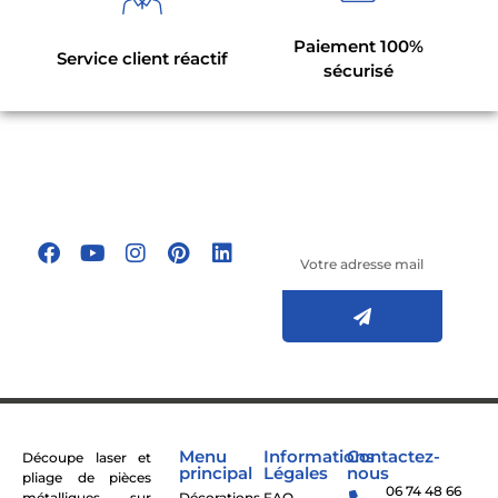
Paiement 100%
Service client réactif
sécurisé
Suivez-nous sur
les réseaux
Inscrivez-vous à
sociaux !
notre newsletter
Menu
Informations
Contactez-
Découpe laser et
principal
Légales
nous
pliage de pièces
06 74 48 66
métalliques sur
Décorations
FAQ