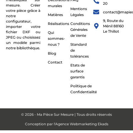
20
mesure. Créer
murales
Mentions
votre pièce grâce à
contact@mapie
Matières
Légales
notre
9, Route du
configurateur,
Réalisations
Conditions
Ménil 88160
importer votre
Générales
Le Thillot
fichier DXF ou
Qui
de Vente
JPEG ou choisissez
sommes-
un modèle parmi
nous ?
Standard
notre bibliothèque.
de
Blog
tolérances
Contact
Etats de
surface
garantis
Politique de
Confidentialité
© 2026 - Ma Pièce Sur Mesure | Tous droits réservés
Conception par
l'Agence Webmarketing Ekads