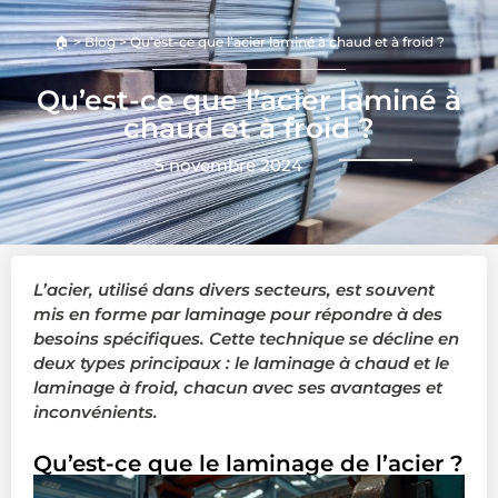
🏠
>
Blog
>
Qu’est-ce que l’acier laminé à chaud et à froid ?
Qu’est-ce que l’acier laminé à
chaud et à froid ?
5 novembre 2024
L’acier, utilisé dans divers secteurs, est souvent
mis en forme par laminage pour répondre à des
besoins spécifiques. Cette technique se décline en
deux types principaux : le laminage à chaud et le
laminage à froid, chacun avec ses avantages et
inconvénients.
Qu’est-ce que le laminage de l’acier ?