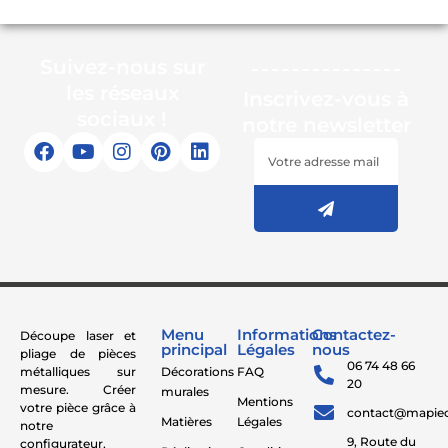
Suivez-nous sur
les réseaux
Inscrivez-vous à
sociaux !
notre newsletter
Menu
Informations
Contactez-
Découpe laser et
principal
Légales
nous
pliage de pièces
06 74 48 66
métalliques sur
Décorations
FAQ
20
mesure. Créer
murales
Mentions
votre pièce grâce à
contact@mapie
Matières
Légales
notre
9, Route du
configurateur,