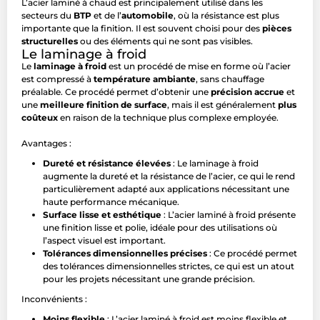
L’acier laminé à chaud est principalement utilisé dans les
secteurs du
BTP
et de l’
automobile
, où la résistance est plus
importante que la finition. Il est souvent choisi pour des
pièces
structurelles
ou des éléments qui ne sont pas visibles.
Le laminage à froid
Le
laminage à froid
est un procédé de mise en forme où l’acier
est compressé à
température ambiante
, sans chauffage
préalable. Ce procédé permet d’obtenir une
précision accrue
et
une
meilleure finition de surface
, mais il est généralement
plus
coûteux
en raison de la technique plus complexe employée.
Avantages :
Dureté et résistance élevées
: Le laminage à froid
augmente la dureté et la résistance de l’acier, ce qui le rend
particulièrement adapté aux applications nécessitant une
haute performance mécanique.
Surface lisse et esthétique
: L’acier laminé à froid présente
une finition lisse et polie, idéale pour des utilisations où
l’aspect visuel est important.
Tolérances dimensionnelles précises
: Ce procédé permet
des tolérances dimensionnelles strictes, ce qui est un atout
pour les projets nécessitant une grande précision.
Inconvénients :
Moins flexible
: L’acier laminé à froid est moins flexible et