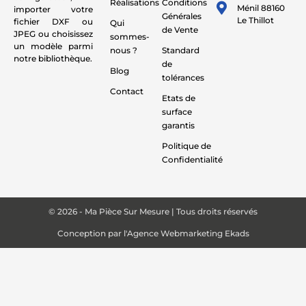
Réalisations
Conditions
Ménil 88160
importer votre
Générales
Le Thillot
fichier DXF ou
Qui
de Vente
JPEG ou choisissez
sommes-
un modèle parmi
nous ?
Standard
notre bibliothèque.
de
Blog
tolérances
Contact
Etats de
surface
garantis
Politique de
Confidentialité
© 2026 - Ma Pièce Sur Mesure | Tous droits réservés
Conception par
l'Agence Webmarketing Ekads