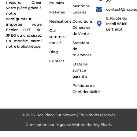
20
mesure. Créer
murales
Mentions
votre pièce grâce à
contact@mapie
Matières
Légales
notre
9, Route du
configurateur,
Réalisations
Conditions
Ménil 88160
importer votre
Générales
Le Thillot
fichier DXF ou
Qui
de Vente
JPEG ou choisissez
sommes-
un modèle parmi
nous ?
Standard
notre bibliothèque.
de
Blog
tolérances
Contact
Etats de
surface
garantis
Politique de
Confidentialité
© 2026 - Ma Pièce Sur Mesure | Tous droits réservés
Conception par
l'Agence Webmarketing Ekads