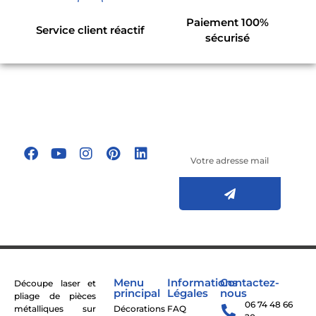
Paiement 100%
Service client réactif
sécurisé
Suivez-nous sur
les réseaux
Inscrivez-vous à
sociaux !
notre newsletter
Menu
Informations
Contactez-
Découpe laser et
principal
Légales
nous
pliage de pièces
06 74 48 66
métalliques sur
Décorations
FAQ