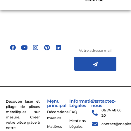
Suivez-nous sur
les réseaux
Inscrivez-vous à
sociaux !
notre newsletter
Menu
Informations
Contactez-
Découpe laser et
principal
Légales
nous
pliage de pièces
06 74 48 66
métalliques sur
Décorations
FAQ
20
mesure. Créer
murales
Mentions
votre pièce grâce à
contact@mapie
Matières
Légales
notre