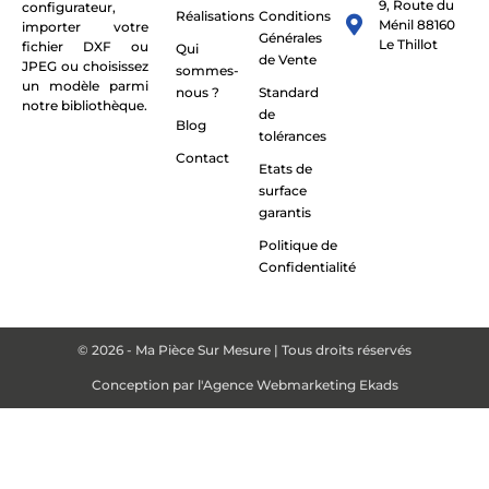
9, Route du
configurateur,
Réalisations
Conditions
Ménil 88160
importer votre
Générales
Le Thillot
fichier DXF ou
Qui
de Vente
JPEG ou choisissez
sommes-
un modèle parmi
nous ?
Standard
notre bibliothèque.
de
Blog
tolérances
Contact
Etats de
surface
garantis
Politique de
Confidentialité
© 2026 - Ma Pièce Sur Mesure | Tous droits réservés
Conception par
l'Agence Webmarketing Ekads