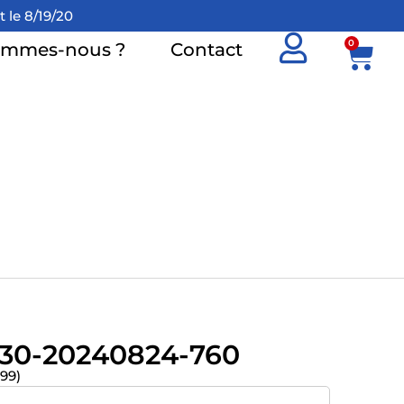
e 8/19/2026 !
0
ommes-nous ?
Contact
30-20240824-760
(99)