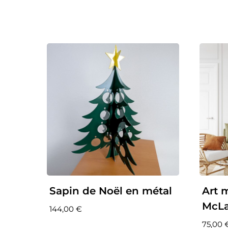
Sapin de Noël en métal
Art 
McLa
144,00
€
75,00