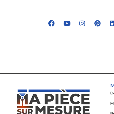
Suivez-nous sur les réseau
M
D
M
R