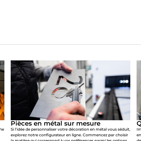
Pièces en métal sur mesure
Q
che
Si l’idée de personnaliser votre décoration en métal vous séduit,
Im
explorez notre configurateur en ligne. Commencez par choisir
en
la matière qui correspond à vos préférences parmi les options
de