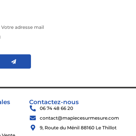
z-vous à notre newsletter
J'ai pris connaissance et j'accepte la politique
e confidentialité et de gestion des données
ersonnelles
ales
Contactez-nous
06 74 48 66 20
contact@mapiecesurmesure.com
9, Route du Ménil 88160 Le Thillot
e Vente