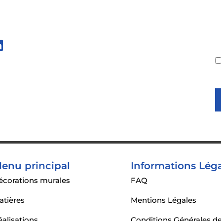
x sociaux !
Inscrive
d
p
enu principal
Informations Lég
écorations murales
FAQ
atières
Mentions Légales
éalisations
Conditions Générales d